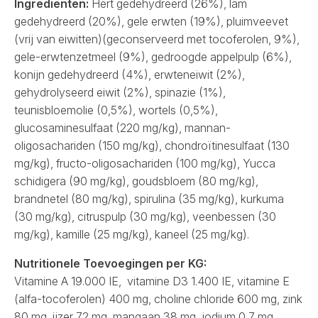
Ingrediënten:
Hert gedehydreerd (26%), lam
gedehydreerd (20%), gele erwten (19%), pluimveevet
(vrij van eiwitten)(geconserveerd met tocoferolen, 9%),
gele-erwtenzetmeel (9%), gedroogde appelpulp (6%),
konijn gedehydreerd (4%), erwteneiwit (2%),
gehydrolyseerd eiwit (2%), spinazie (1%),
teunisbloemolie (0,5%), wortels (0,5%),
glucosaminesulfaat (220 mg/kg), mannan-
oligosachariden (150 mg/kg), chondroïtinesulfaat (130
mg/kg), fructo-oligosachariden (100 mg/kg), Yucca
schidigera (90 mg/kg), goudsbloem (80 mg/kg),
brandnetel (80 mg/kg), spirulina (35 mg/kg), kurkuma
(30 mg/kg), citruspulp (30 mg/kg), veenbessen (30
mg/kg), kamille (25 mg/kg), kaneel (25 mg/kg).
Nutritionele Toevoegingen per KG:
Vitamine A 19.000 IE, vitamine D3 1.400 IE, vitamine E
(alfa-tocoferolen) 400 mg, choline chloride 600 mg, zink
80 mg, ijzer 72 mg, mangaan 38 mg, jodium 0,7 mg,