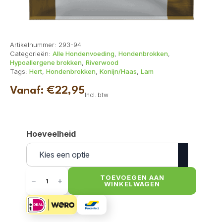
Artikelnummer:
293-94
Categorieën:
Alle Hondenvoeding
,
Hondenbrokken
,
Hypoallergene brokken
,
Riverwood
Tags:
Hert
,
Hondenbrokken
,
Konijn/Haas
,
Lam
Vanaf:
€
22,95
Incl. btw
Hoeveelheid
Riverwood
Adult
TOEVOEGEN AAN
WINKELWAGEN
Hert
&
Lam
met
Konijn