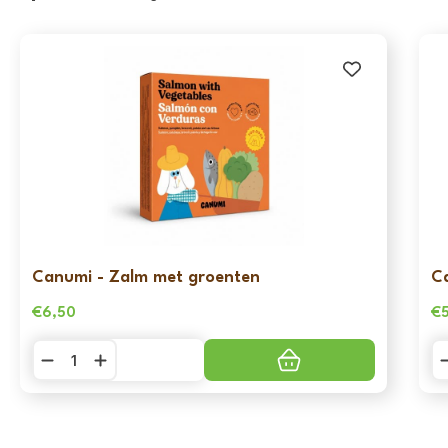
Canumi - Zalm met groenten
C
€
6,50
€
Canumi
C
-
-
Zalm
Sa
met
m
groenten
g
aantal
aa