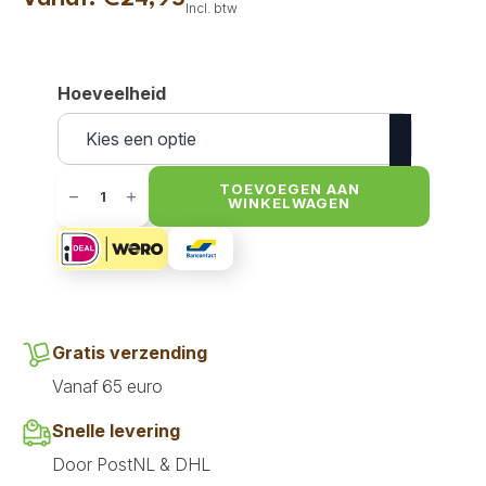
Incl. btw
Hoeveelheid
Ownat
Adult
TOEVOEGEN AAN
WINKELWAGEN
Prime
Kip
&
kalkoen
aantal
Gratis verzending
Vanaf 65 euro
Snelle levering
Door PostNL & DHL