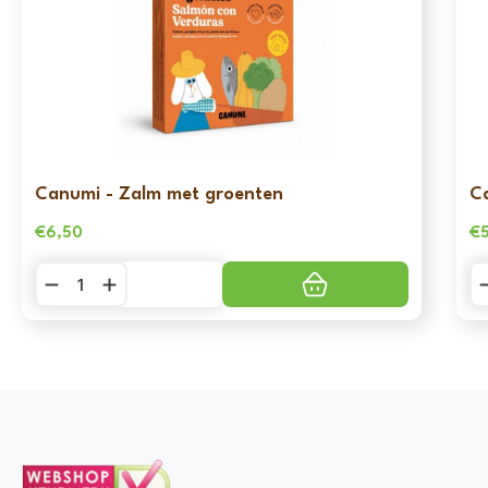
Canumi - Zalm met groenten
C
€
6,50
€
Canumi
C
-
-
Zalm
Sa
met
m
groenten
g
aantal
aa