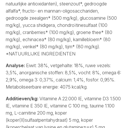
natuurlijke antioxidanten), steenzout*, gedroogde
alfalfa*, fructo- en mannan-oligosacchariden,
gedroogde zeealgen* (500 mg/kg), glucosamine (500
mg/kg), yucca shidigera, chondroïtinesulfaat (100
mg/kg), cranberries* (100 mg/kg), groene thee* (80
mg/kg), echinacea* (80 mg/kg), kamillebloem* (80
mg/kg), venkel* (80 mg/kg), tijm* (80 mg/kg).
*NATUURLIJKE INGREDIËNTEN
Analyse:
Eiwit: 38%, vetgehalte: 18%, ruwe vezels:
3,5%, anorganische stoffen: 8,5%, vocht: 8%, omega 6:
2,9%, omega 3: 0,37%, calcium: 1,4%, fosfor: 0,95%.
Metaboliseerbare energie: 4075 kcal/kg.
Additieven/kg:
Vitamine A 22.000 IE, vitamine D3 1.500
IE, vitamine E 350 IE, vitamine C 100 mg, taurine 1.100
mg, L-carnitine 200 mg, koper
(koper(II)sulfaatpentahydraat) 5 mg, koper
(koperchelaat van lysine en glutaminezuur) 5 mg,