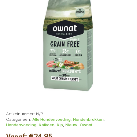
Artikelnummer:
N/B
Categorieën:
Alle Hondenvoeding
,
Hondenbrokken
,
Hondenvoeding
,
Kalkoen
,
Kip
,
Nieuw
,
Ownat
Vanaf:
€
24,95