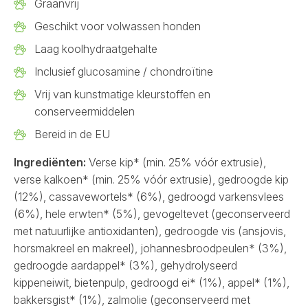
Graanvrij
Geschikt voor volwassen honden
Laag koolhydraatgehalte
Inclusief glucosamine / chondroïtine
Vrij van kunstmatige kleurstoffen en
conserveermiddelen
Bereid in de EU
Ingrediënten:
Verse kip* (min. 25% vóór extrusie),
verse kalkoen* (min. 25% vóór extrusie), gedroogde kip
(12%), cassavewortels* (6%), gedroogd varkensvlees
(6%), hele erwten* (5%), gevogeltevet (geconserveerd
met natuurlijke antioxidanten), gedroogde vis (ansjovis,
horsmakreel en makreel), johannesbroodpeulen* (3%),
gedroogde aardappel* (3%), gehydrolyseerd
kippeneiwit, bietenpulp, gedroogd ei* (1%), appel* (1%),
bakkersgist* (1%), zalmolie (geconserveerd met