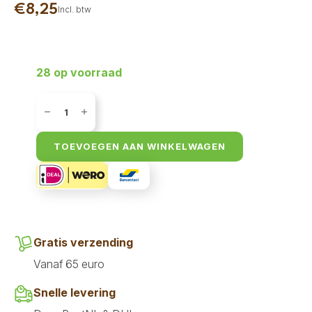
€
8,25
Incl. btw
28 op voorraad
Ritzenberger
-
Kip
met
Broccolli
TOEVOEGEN AAN WINKELWAGEN
2
x
400
gr
aantal
Gratis verzending
Vanaf 65 euro
Snelle levering