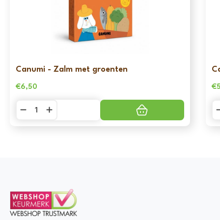
Canumi - Zalm met groenten
C
€
6,50
€
Canumi
C
-
-
Zalm
Sa
met
m
groenten
g
aantal
aa