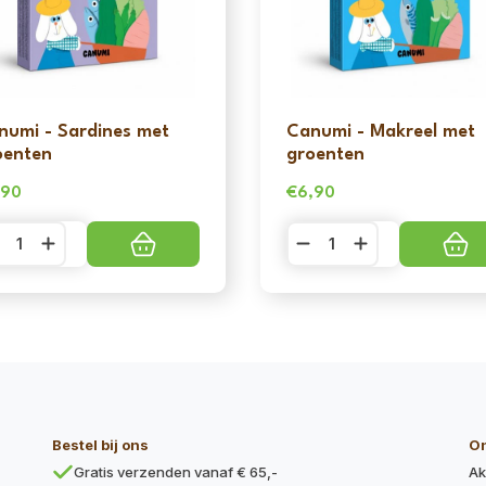
numi - Sardines met
Canumi - Makreel met
oenten
groenten
,90
€
6,90
numi
Canumi
-
rdines
Makreel
t
met
oenten
groenten
ntal
aantal
Bestel bij ons
O
Gratis verzenden vanaf € 65,-
Ak