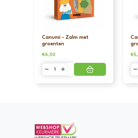
Canumi - Zalm met
Ca
groenten
gr
€
6,50
€
5
Canumi
Ca
-
-
Zalm
Sa
met
me
groenten
gr
aantal
aa