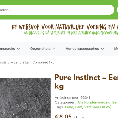
ensnacks
Gezondheid
Hondenaccessoires
M
Instinct – Eend & Lam Compleet 1 kg
Pure Instinct – 
kg
Artikelnummer:
333-1
Categorieën:
Alle Hondenvoeding
,
Ee
Tags:
Eend
,
Lam
,
Vers vlees (KVV)
€
8,05
Incl. btw