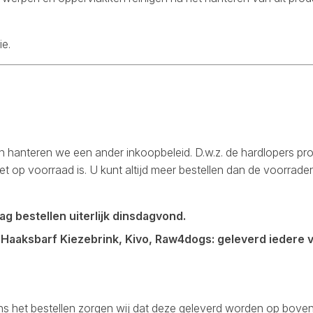
ie.
 hanteren we een ander inkoopbeleid. D.w.z. de hardlopers pr
iet op voorraad is. U kunt altijd meer bestellen dan de voorra
g bestellen uiterlijk dinsdagvond.
 Haaksbarf Kiezebrink, Kivo, Raw4dogs: geleverd iedere vri
dens het bestellen zorgen wij dat deze geleverd worden op bov