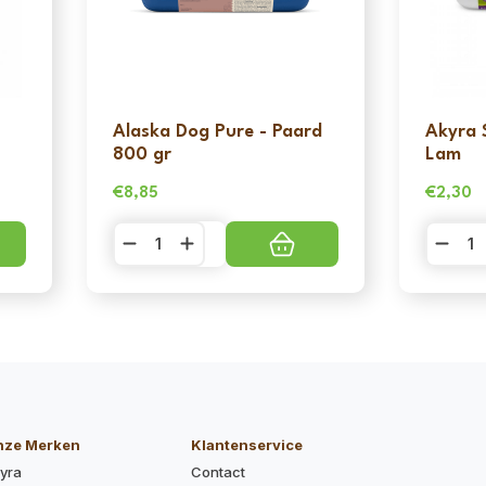
Alaska Dog Pure - Paard
Akyra 
800 gr
Lam
€
8,85
€
2,30
Alaska
Akyra
Dog
Steam
Pure
Treatro
-
Lam
Paard
aantal
800
gr
aantal
nze Merken
Klantenservice
yra
Contact