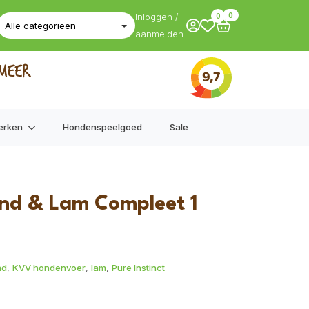
Inloggen /
0
0
aanmelden
erken
Hondenspeelgoed
Sale
Eend & Lam Compleet 1
nd
,
KVV hondenvoer
,
lam
,
Pure Instinct