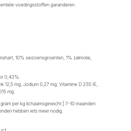
entiële voedingsstoffen garanderen.
shart, 10% seizoensgroenten, 1% zalmolie,
or 0,43%.
nk 12,5 mg, Jodium 0,27 mg, Vitamine D 235 IE,
015 mg.
 gram per kg lichaamsgewicht | 7-10 maanden:
onden hebben iets meer nodig.
uct.