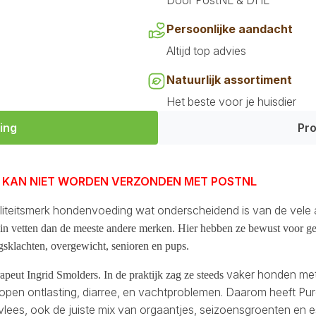
Door PostNL & DHL
Persoonlijke aandacht
Altijd top advies
Natuurlijk assortiment
Het beste voor je huisdier
ing
Pro
 EN KAN NIET WORDEN VERZONDEN MET POSTNL
waliteitsmerk hondenvoeding wat onderscheidend is van de vel
r in vetten dan de meeste andere merken. Hier hebben ze bewust voor ge
ngsklachten, overgewicht, senioren en pups.
vaker honden met
apeut Ingrid Smolders. In de praktijk zag ze steeds
hopen ontlasting, diarree, en vachtproblemen. Daarom heeft Pu
ees, ook de juiste mix van orgaantjes, seizoensgroenten en es