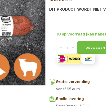
DIT PRODUCT WORDT NIET 
10 op voorraad (kan nabe
Pure
Instinct
TOEVOEGEN
-
Eend
&
Lam
Compleet
1
kg
aantal
Gratis verzending
Vanaf 65 euro
Snelle levering