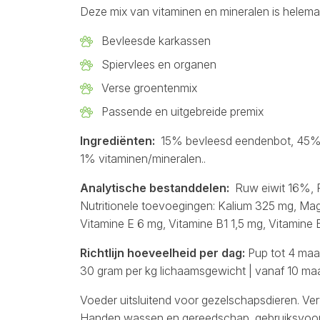
Deze mix van vitaminen en mineralen is helema
Bevleesde karkassen
Spiervlees en organen
Verse groentenmix
Passende en uitgebreide premix
Ingrediënten:
15% bevleesd eendenbot, 45% l
1% vitaminen/mineralen..
Analytische bestanddelen:
Ruw eiwit 16%, 
Nutritionele toevoegingen: Kalium 325 mg, Mag
Vitamine E 6 mg, Vitamine B1 1,5 mg, Vitamine
Richtlijn hoeveelheid per dag:
Pup tot 4 maa
30 gram per kg lichaamsgewicht | vanaf 10 ma
Voeder uitsluitend voor gezelschapsdieren. Ve
Handen wassen en gereedschap, gebruiksvoorwe