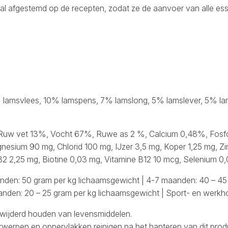
al afgestemd op de recepten, zodat ze de aanvoer van alle ess
amsvlees, 10% lamspens, 7% lamslong, 5% lamslever, 5% lam
Ruw vet 13%, Vocht 67%, Ruwe as 2 %, Calcium 0,48%, Fosf
nesium 90 mg, Chlorid 100 mg, IJzer 3,5 mg, Koper 1,25 mg, Zi
 B2 2,25 mg, Biotine 0,03 mg, Vitamine B12 10 mcg, Selenium 0,
nden: 50 gram per kg lichaamsgewicht | 4-7 maanden: 40 – 45
anden: 20 – 25 gram per kg lichaamsgewicht | Sport- en werkh
rwijderd houden van levensmiddelen.
rpen en oppervlakken reinigen na het hanteren van dit prod