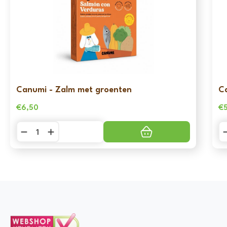
Canumi - Zalm met groenten
C
€
6,50
€
Canumi
C
-
-
Zalm
Sa
met
m
groenten
g
aantal
aa