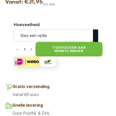
Vanaf:
€
31,95
Incl. btw
Hoeveelheid
Darf
Bites
TOEVOEGEN AAN
WINKELWAGEN
-
Vol
voeding
Lam
aantal
Gratis verzending
Vanaf 65 euro
Snelle levering
Door PostNL & DHL