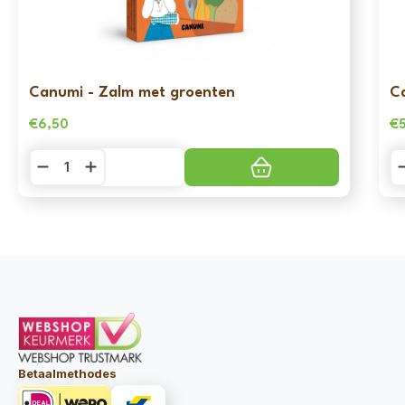
Canumi - Zalm met groenten
C
€
6,50
€
Canumi
C
-
-
Zalm
Sa
met
m
groenten
g
aantal
aa
Betaalmethodes