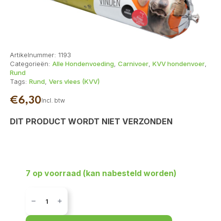
Artikelnummer:
1193
Categorieën:
Alle Hondenvoeding
,
Carnivoer
,
KVV hondenvoer
,
Rund
Tags:
Rund
,
Vers vlees (KVV)
€
6,30
Incl. btw
DIT PRODUCT WORDT NIET VERZONDEN
7 op voorraad (kan nabesteld worden)
Carnivoer
Rund
mix
1