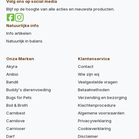
Volg ons op social media
Blijf op de hoogte van alle acties en nieuwste producten.
Natuurlijke info
Info artikelen
Natuurlijk in balans
Onze Merken
Klantenservice
Akyra
Contact
Anibio
Wie zijn wij
Bandit
Veelgestelde vragen
Buddy's dierenvoeding
Betaalmethoden
Bugs for Pets
Verzending en bezorging
Boil & Broth
Klachtenprocedure
Carnibest
Algemene voorwaarden
Carnilove
Privacyverklaring
Carnivoer
Cookieverklaring
Darf
Disclaimer