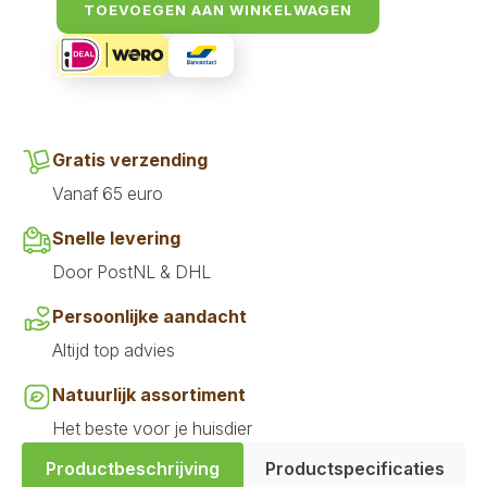
kg
TOEVOEGEN AAN WINKELWAGEN
aantal
Gratis verzending
Vanaf 65 euro
Snelle levering
Door PostNL & DHL
Persoonlijke aandacht
Altijd top advies
Natuurlijk assortiment
Het beste voor je huisdier
Productbeschrijving
Productspecificaties