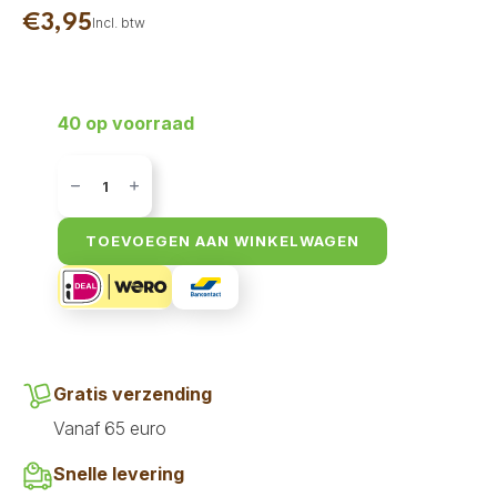
€
3,95
Incl. btw
40 op voorraad
Ydolo
Bottenbouillon
Kalkoen
230
ml
TOEVOEGEN AAN WINKELWAGEN
aantal
Gratis verzending
Vanaf 65 euro
Snelle levering