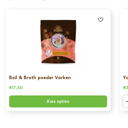
Boil & Broth poeder Varken
Yd
€
17,50
€
Yd
Kies opties
-
He
Sk
S
Oi
3