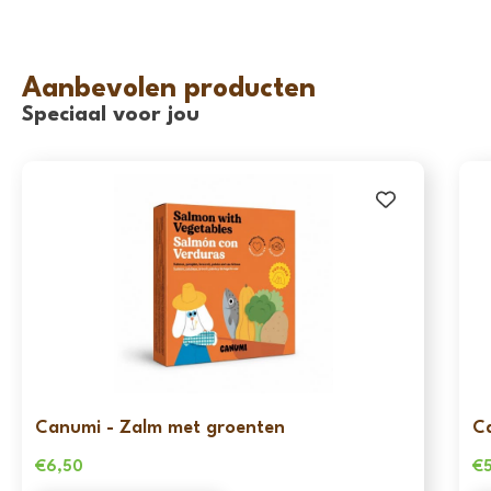
Aanbevolen producten
Speciaal voor jou
Canumi - Zalm met groenten
C
€
6,50
€