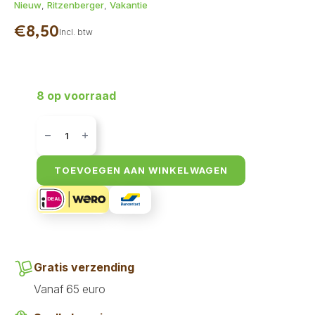
Nieuw
,
Ritzenberger
,
Vakantie
€
8,50
Incl. btw
8 op voorraad
Ritzenberger
-
Dieetmenu
Paard
&
TOEVOEGEN AAN WINKELWAGEN
Aardappel
2
x
400
gr
aantal
Gratis verzending
Vanaf 65 euro