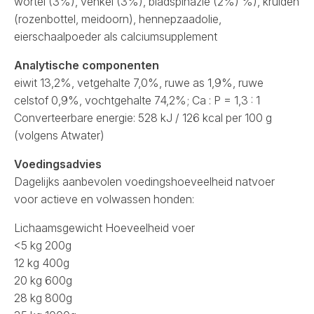
wortel (3%), venkel (3%), bladspinazie (2%) %), kruiden
(rozenbottel, meidoorn), hennepzaadolie,
eierschaalpoeder als calciumsupplement
Analytische componenten
eiwit 13,2%, vetgehalte 7,0%, ruwe as 1,9%, ruwe
celstof 0,9%, vochtgehalte 74,2%; Ca : P = 1,3 : 1
Converteerbare energie: 528 kJ / 126 kcal per 100 g
(volgens Atwater)
Voedingsadvies
Dagelijks aanbevolen voedingshoeveelheid natvoer
voor actieve en volwassen honden:
Lichaamsgewicht Hoeveelheid voer
<5 kg 200g
12 kg 400g
20 kg 600g
28 kg 800g