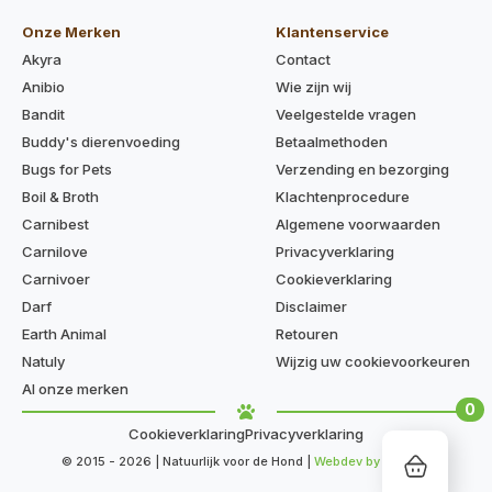
Onze Merken
Klantenservice
Akyra
Contact
Anibio
Wie zijn wij
Bandit
Veelgestelde vragen
Buddy's dierenvoeding
Betaalmethoden
Bugs for Pets
Verzending en bezorging
Boil & Broth
Klachtenprocedure
Carnibest
Algemene voorwaarden
Carnilove
Privacyverklaring
Carnivoer
Cookieverklaring
Darf
Disclaimer
Earth Animal
Retouren
Natuly
Wijzig uw cookievoorkeuren
Al onze merken
0
Cookieverklaring
Privacyverklaring
© 2015 - 2026 | Natuurlijk voor de Hond |
Webdev by Kaige.nl