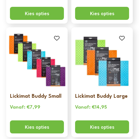
Kies opties
Kies opties
Lickimat Buddy Small
Lickimat Buddy Large
Vanaf:
€
7,99
Vanaf:
€
14,95
Kies opties
Kies opties