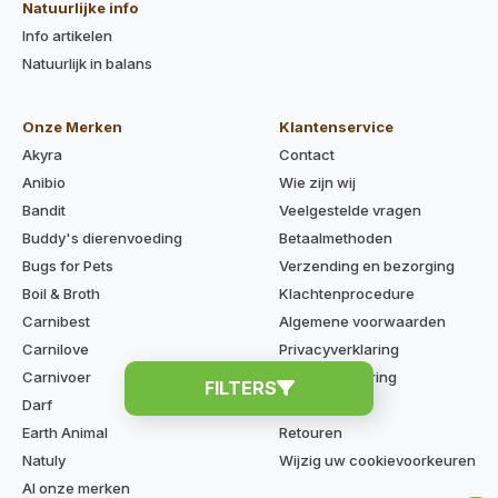
Natuurlijke info
Info artikelen
Natuurlijk in balans
Onze Merken
Klantenservice
Akyra
Contact
Anibio
Wie zijn wij
Bandit
Veelgestelde vragen
Buddy's dierenvoeding
Betaalmethoden
Bugs for Pets
Verzending en bezorging
Boil & Broth
Klachtenprocedure
Carnibest
Algemene voorwaarden
Carnilove
Privacyverklaring
Carnivoer
Cookieverklaring
FILTERS
Darf
Disclaimer
Earth Animal
Retouren
Natuly
Wijzig uw cookievoorkeuren
Al onze merken