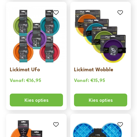
Lickimat Ufo
Lickimat Wobble
Vanaf:
€
16,95
Vanaf:
€
15,95
Kies opties
Kies opties