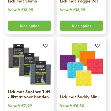
Lickimat Slomo
Lickimat Yoggie Pot
Vanaf:
€
13,95
Vanaf:
€
18,95
Kies opties
Kies opties
Lickimat Soother Tuff
- likmat voor honden
Lickimat Buddy Mini
Vanaf:
€
7,99
Vanaf:
€
6,50