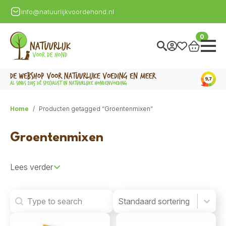
info@natuurlijkvoordehond.nl
0
Home
Producten getagged “Groentenmixen”
Groentenmixen
Lees verder
Search
Product Order
Product Order