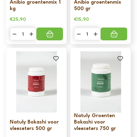
Anibio groentenmix 1
Anibio groentenmix
kg
500 gr
€
25,90
€
15,90
Anibio
Anibio
groentenmix
groentenmix
1
500
kg
gr
aantal
aantal
Natuly Groenten
Natuly Bokashi voor
Bokashi voor
vleeseters 500 gr
vleeseters 750 gr