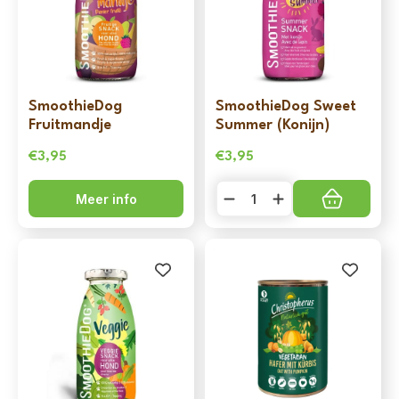
SmoothieDog
SmoothieDog Sweet
Fruitmandje
Summer (Konijn)
€
3,95
€
3,95
SmoothieDog
Meer info
Sweet
Summer
(Konijn)
aantal