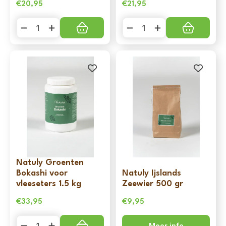
€
20,95
€
21,95
Natuly
Natuly
Bokashi
Groenten
voor
Bokashi
vleeseters
voor
500
vleeseters
gr
750
aantal
gr
aantal
Natuly Groenten
Bokashi voor
Natuly Ijslands
vleeseters 1.5 kg
Zeewier 500 gr
€
33,95
€
9,95
Natuly
Meer info