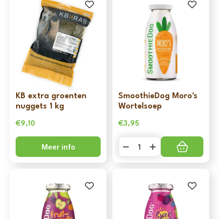
KB extra groenten
SmoothieDog Moro's
nuggets 1 kg
Wortelsoep
€
9,10
€
3,95
SmoothieDog
Meer info
Moro's
Wortelsoep
aantal