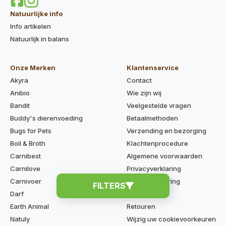
Natuurlijke info
Info artikelen
Natuurlijk in balans
Onze Merken
Klantenservice
Akyra
Contact
Anibio
Wie zijn wij
Bandit
Veelgestelde vragen
Buddy's dierenvoeding
Betaalmethoden
Bugs for Pets
Verzending en bezorging
Boil & Broth
Klachtenprocedure
Carnibest
Algemene voorwaarden
Carnilove
Privacyverklaring
Carnivoer
Cookieverklaring
FILTERS
Darf
Disclaimer
Earth Animal
Retouren
Natuly
Wijzig uw cookievoorkeuren