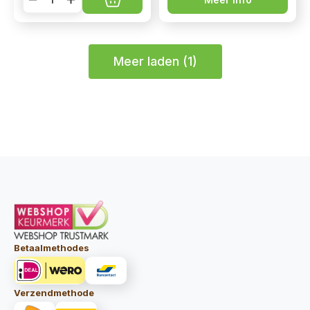
Groenten
Bokashi
voor
vleeseters
1.5
kg
Meer laden (1)
aantal
Betaalmethodes
Verzendmethode