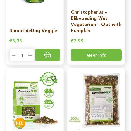
Christopherus -
Blikvoeding Wet
Vegetarian - Oat with
SmoothieDog Veggie
Pumpkin
€
3,95
€
2,99
SmoothieDog
Meer info
Veggie
aantal