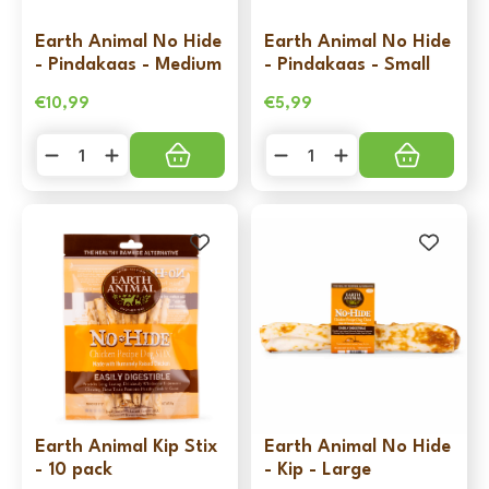
Earth Animal No Hide
Earth Animal No Hide
- Pindakaas - Medium
- Pindakaas - Small
€
10,99
€
5,99
Earth
Earth
Animal
Animal
No
No
Hide
Hide
-
-
Pindakaas
Pindakaas
-
-
Medium
Small
aantal
aantal
Earth Animal Kip Stix
Earth Animal No Hide
- 10 pack
- Kip - Large