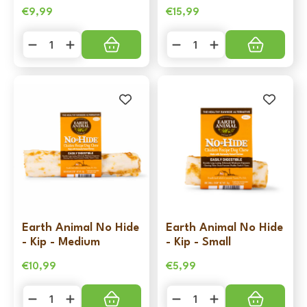
€
9,99
€
15,99
Earth
Earth
Animal
Animal
Kip
No
Stix
Hide
-
-
10
Kip
pack
-
aantal
Large
aantal
Earth Animal No Hide
Earth Animal No Hide
- Kip - Medium
- Kip - Small
€
10,99
€
5,99
Earth
Earth
Animal
Animal