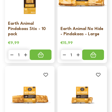
Earth Animal
Pindakaas Stix - 10
Earth Animal No Hide
pack
- Pindakaas - Large
€
9,99
€
15,99
Earth
Earth
Animal
Animal
Pindakaas
No
Stix
Hide
-
-
10
Pindakaas
pack
-
aantal
Large
aantal