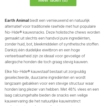
Meer laden (6)
Large
Medium
aantal
aantal
Earth Animal
biedt een vernieuwend en natuurlijk
alternatief voor traditionele rawhide met hun populaire
No-Hide® kauwsnacks. Deze holistische chews worden
gemaakt uit slechts een handvol pure ingrediënten,
zonder huid, bot, bleekmiddelen of synthetische stoffen.
Dankzij één duidelijke eiwitbron en een hoge
verteerbaarheid zijn ze ideaal voor gevoelige of
allergische honden die toch graag stevig kauwen.
Elke No-Hide® kauwstaaf bestaat uit zorgvuldig
geselecteerde, duurzame ingrediënten en wordt
langzaam gebakken voor een stevige structuur waar
honden lang plezier van hebben. Met 48% vlees en een
laag calciumgehalte bieden de snacks een veilige
kauwervaring die het natuurlijke kauwinstinct