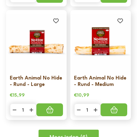
No
No
Hide
Hide
-
-
Kip
Kip
-
-
Medium
Small
aantal
aantal
Earth Animal No Hide
Earth Animal No Hide
- Rund - Large
- Rund - Medium
€
15,99
€
10,99
Earth
Earth
Animal
Animal
No
No
Hide
Hide
-
-
Rund
Rund
-
-