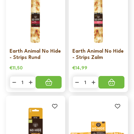
Earth Animal No Hide
Earth Animal No Hide
- Strips Rund
- Strips Zalm
€
11,50
€
14,99
Earth
Earth
Animal
Animal
No
No
Hide
Hide
-
-
Strips
Strips
Rund
Zalm
aantal
aantal