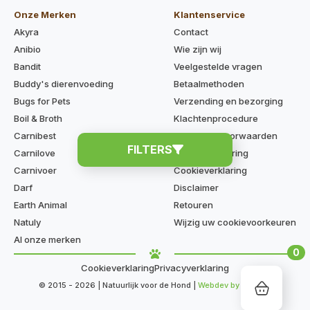
Onze Merken
Klantenservice
Akyra
Contact
Anibio
Wie zijn wij
Bandit
Veelgestelde vragen
Buddy's dierenvoeding
Betaalmethoden
Bugs for Pets
Verzending en bezorging
Boil & Broth
Klachtenprocedure
Carnibest
Algemene voorwaarden
FILTERS
Carnilove
Privacyverklaring
Carnivoer
Cookieverklaring
Darf
Disclaimer
Earth Animal
Retouren
Natuly
Wijzig uw cookievoorkeuren
Al onze merken
0
Cookieverklaring
Privacyverklaring
© 2015 - 2026 | Natuurlijk voor de Hond |
Webdev by Kaige.nl