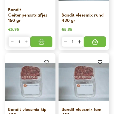
Bandit
Geitenpensstaafjes
Bandit vleesmix rund
150 gr
480 gr
€
5,95
€
5,85
Bandit
Bandit
Geitenpensstaafjes
vleesmix
150
rund
gr
480
aantal
gr
aantal
Bandit vleesmix kip
Bandit vleesmix lam