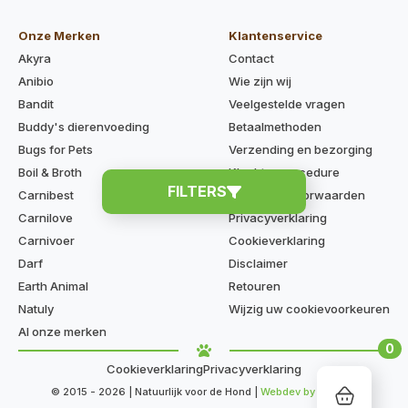
Onze Merken
Klantenservice
Akyra
Contact
Anibio
Wie zijn wij
Bandit
Veelgestelde vragen
Buddy's dierenvoeding
Betaalmethoden
Bugs for Pets
Verzending en bezorging
Boil & Broth
Klachtenprocedure
FILTERS
Carnibest
Algemene voorwaarden
Carnilove
Privacyverklaring
Carnivoer
Cookieverklaring
Darf
Disclaimer
Earth Animal
Retouren
Natuly
Wijzig uw cookievoorkeuren
Al onze merken
0
Cookieverklaring
Privacyverklaring
© 2015 - 2026 | Natuurlijk voor de Hond |
Webdev by Kaige.nl