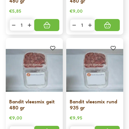
480 gr
480 gr
€
5,85
€
9,00
Bandit
Bandit
vleesmix
vleesmix
kip
lam
480
480
gr
gr
aantal
aantal
Bandit vleesmix geit
Bandit vleesmix rund
480 gr
935 gr
€
9,00
€
9,95
Bandit
Bandit