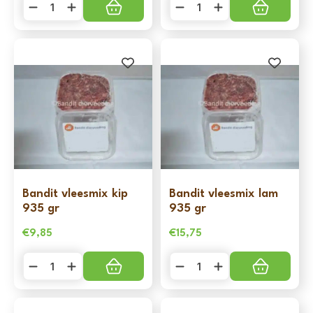
vleesmix
vleesmix
geit
rund
480
935
gr
gr
aantal
aantal
Bandit vleesmix kip
Bandit vleesmix lam
935 gr
935 gr
€
9,85
€
15,75
Bandit
Bandit
vleesmix
vleesmix
kip
lam
935
935
gr
gr
aantal
aantal