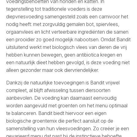
voedingsbehoeften van honden en katten. In
tegenstelling tot traditionele voeders is deze
diepvriesvoeding samengesteld zoals een carnivoor het
nodig heeft: met zorgvuldig gemalen bot, spiervlees,
orgaanvlees en licht verteerbare ingrediënten die samen
een prooidier zo goed mogelijk nabootsen. Omdat Bandit
uitsluitend werkt met biologisch vlees van dieren die vrij
hebben kunnen bewegen, geen antibiotica kregen en
een natuurlijk dieet hebben gevolgd, is deze voeding niet
alleen gezonder maar ook diervriendelijker.
Dankzij de natuurlijke toevoegingen is
Bandit
vrijwel
compleet, al blijft afwisseling tussen diersoorten
aanbevolen. De voeding kan daarnaast eenvoudig
worden aangevuld met groenten om het menu optimaal
te balanceren. Bandit biedt hiervoor een eigen
biologische groentemix die perfect aansluit op de
samenstelling van hun vleesvoedingen. Zo creëer je een
gevarieerd menu dat past bij de instinctieve behoefte