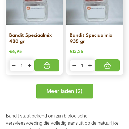
Bandit Speciaalmix
Bandit Speciaalmix
480 gr
935 gr
€
6,95
€
13,25
Bandit
Bandit
Speciaalmix
Speciaalmix
480
935
gr
gr
aantal
aantal
Meer laden (2)
Bandit
staat bekend om zijn biologische
versvleesvoeding die volledig aansluit op de natuurlijke