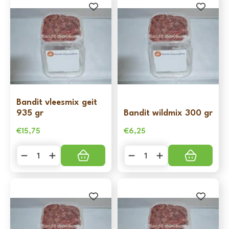
Bandit vleesmix geit
935 gr
Bandit wildmix 300 gr
€
15,75
€
6,25
Bandit
Bandit
vleesmix
wildmix
geit
300
935
gr
gr
aantal
aantal