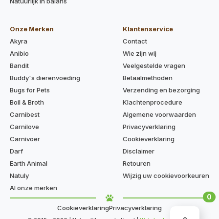
Natuurlijk in balans
Onze Merken
Klantenservice
Akyra
Contact
Anibio
Wie zijn wij
Bandit
Veelgestelde vragen
Buddy's dierenvoeding
Betaalmethoden
Bugs for Pets
Verzending en bezorging
Boil & Broth
Klachtenprocedure
Carnibest
Algemene voorwaarden
Carnilove
Privacyverklaring
Carnivoer
Cookieverklaring
Darf
Disclaimer
Earth Animal
Retouren
Natuly
Wijzig uw cookievoorkeuren
Al onze merken
0
Cookieverklaring
Privacyverklaring