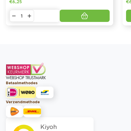
€
6,25
€
Soopa
Dental
Sticks
-
Strawberry
Dog-
Queri
aantal
Betaalmethodes
Verzendmethode