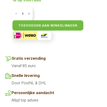
19 op voorraad
Akyra
Sticks
hert
100
gr
TOEVOEGEN AAN WINKELWAGEN
aantal
Gratis verzending
Vanaf 65 euro
Snelle levering
Door PostNL & DHL
Persoonlijke aandacht
Altijd top advies